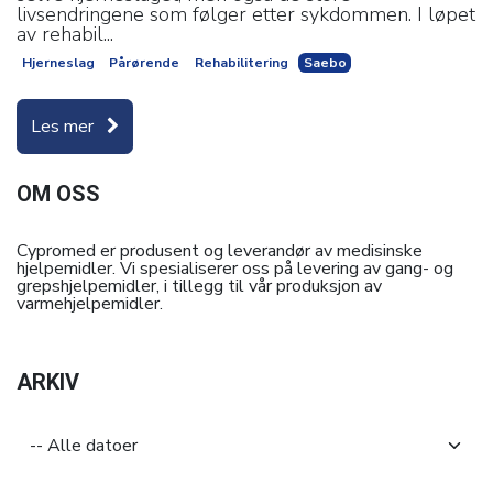
livsendringene som følger etter sykdommen. I løpet
av rehabil...
Hjerneslag
Pårørende
Rehabilitering
Saebo
Les mer
OM OSS
Cypromed er produsent og leverandør av medisinske
hjelpemidler. Vi spesialiserer oss på levering av gang- og
grepshjelpemidler, i tillegg til vår produksjon av
varmehjelpemidler.
ARKIV